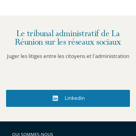
département
pour
obtenir
les
Le tribunal administratif de La
informations
Réunion sur les réseaux sociaux
détaillées.
Juger les litiges entre les citoyens et l'administration
Linkedin
QUI SOMMES-NOUS