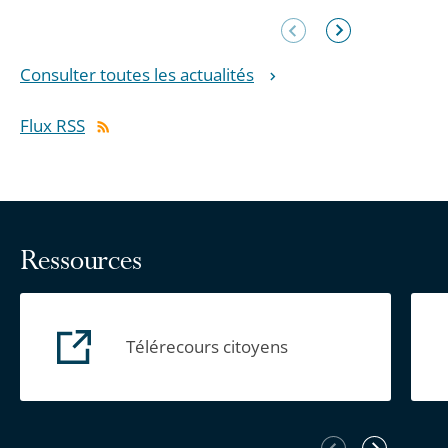
Élément
Élément
précédent
suivant
Consulter toutes les actualités
Flux RSS
Ressources
Télérecours citoyens
Élément
Élément