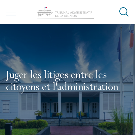
Ouvrir
Menu
la
Accueil
modal
de
reche
Juger les litiges entre les
citoyens et l'administration