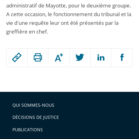
administratif de Mayotte, pour le deuxième groupe.
A cette occasion, le fonctionnement du tribunal et la
vie d'une requête leur ont été présentés par la
greffière en chef.
Passer
Augmenter
le
ou
réduire
partage
Passer
la
taille
de
le
de
la
l'article
partage
police
pour
de
arriver
QUI SOMMES-NOUS
l'article
après
pour
DÉCISIONS DE JUSTICE
arriver
PUBLICATIONS
avant