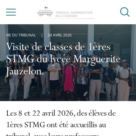
Ouvrir
Menu
la
modal
VIE DU TRIBUNAL
24 AVRIL 2026
de
reche
Visite de classes de 1ères
STMG du lycée Marguerite
Jauzelon.
Les 8 et 22 avril 2026, des élèves de
1ères STMG ont été accueillis au