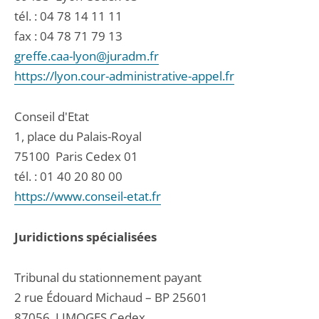
tél. :
04 78 14 11 11
fax : 04 78 71 79 13
greffe.caa-lyon@juradm.fr
https://lyon.cour-administrative-appel.fr
Conseil d'Etat
1, place du Palais-Royal
75100
Paris Cedex 01
tél. :
01 40 20 80 00
https://www.conseil-etat.fr
Juridictions spécialisées
Tribunal du stationnement payant
2 rue Édouard Michaud – BP 25601
87056
LIMOGES Cedex