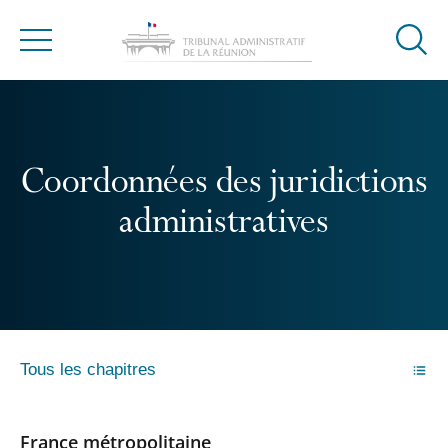
Ouvrir
Menu
la
modal
de
reche
Coordonnées des juridictions
administratives
Tous les chapitres
France métropolitaine