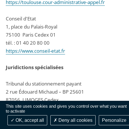
https://toulouse.cour-administrative-appel.fr
Conseil d'Etat
1, place du Palais-Royal
75100
Paris Cedex 01
tél. :
01 40 20 80 00
https://www.conseil-etat.fr
Juridictions spécialisées
Tribunal du stationnement payant
2 rue Édouard Michaud – BP 25601
87056
LIMOGES Cedex
This site uses cookies and gives you control over what you want
tél. :
05 87 19 38 00
to activate
fax : 0544248051
OK, accept all
Deny all cookies
Personalize
contact@ccsp.fr