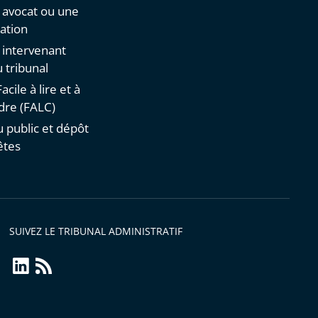
n avocat ou une
ation
n intervenant
 tribunal
acile à lire et à
re (FALC)
u public et dépôt
êtes
SUIVEZ LE TRIBUNAL ADMINISTRATIF
linkedin
Flux
RSS