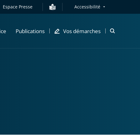
Espace Presse
Accessibilité
ice
Publications
Vos démarches
Ouvrir
la
modale
de
recherche