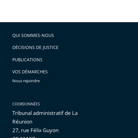
partage
Passer
la
taille
de
le
de
la
l'article
partage
police
pour
de
arriver
QUI SOMMES-NOUS
l'article
après
pour
DÉCISIONS DE JUSTICE
arriver
PUBLICATIONS
avant
VOS DÉMARCHES
Nous rejoindre
COORDONNÉES
Tribunal administratif de La
Réunion
27, rue Félix Guyon