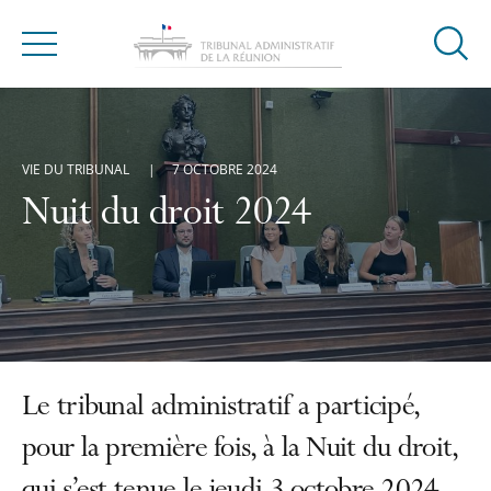
Ouvrir
Menu
la
modal
de
reche
VIE DU TRIBUNAL
7 OCTOBRE 2024
Nuit du droit 2024
Le tribunal administratif a participé,
pour la première fois, à la Nuit du droit,