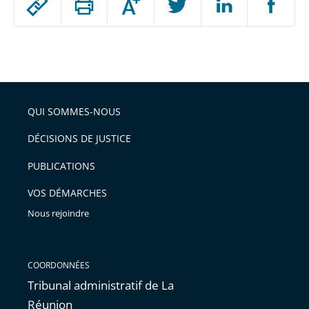
Augmenter
le
ou
réduire
partage
Passer
la
taille
de
le
de
la
l'article
partage
police
pour
de
arriver
QUI SOMMES-NOUS
l'article
après
pour
DÉCISIONS DE JUSTICE
arriver
PUBLICATIONS
avant
VOS DÉMARCHES
Nous rejoindre
COORDONNÉES
Tribunal administratif de La
Réunion