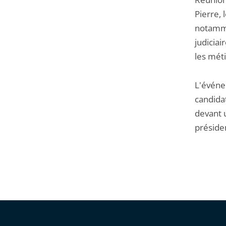
Pierre, 
notamme
judiciai
les méti
L'événe
candida
devant 
présiden