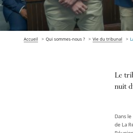
Accueil
Qui sommes-nous ?
Vie du tribunal
L
Passer
Passer
Le tri
la
la
nuit d
navigation
navigation
de
de
l'article
l'article
pour
pour
Dans le 
arriver
arriver
de La Ré
après
avant
Réunion 