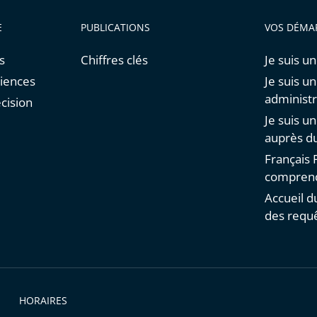
E
PUBLICATIONS
VOS DÉMA
s
Chiffres clés
Je suis un
diences
Je suis u
administr
cision
Je suis u
auprès du
Français F
comprend
Accueil d
des requ
HORAIRES