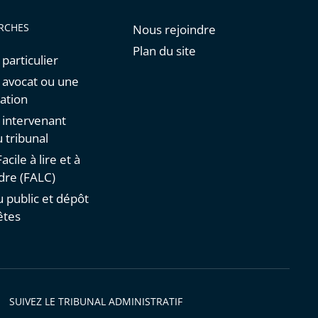
RCHES
Nous rejoindre
Plan du site
 particulier
n avocat ou une
ation
n intervenant
 tribunal
acile à lire et à
re (FALC)
u public et dépôt
êtes
SUIVEZ LE TRIBUNAL ADMINISTRATIF