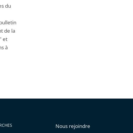
de
es du
l'article
pour
bulletin
arriver
t de la
avant
" et
ns à
RCHES
Nous rejoindre