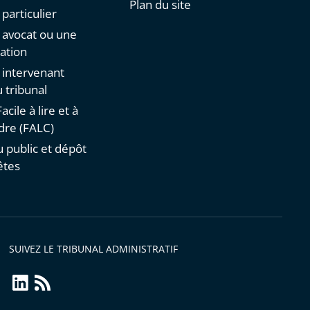
Plan du site
 particulier
n avocat ou une
ation
n intervenant
 tribunal
acile à lire et à
re (FALC)
u public et dépôt
êtes
SUIVEZ LE TRIBUNAL ADMINISTRATIF
linkedin
Flux
RSS