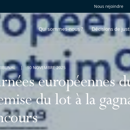
Nous rejoindre
Qui sommes-nous ?
Décisions de just
RIBUNAL
10 NOVEMBRE 2025
urnées européennes d
emise du lot à la gagn
ncours