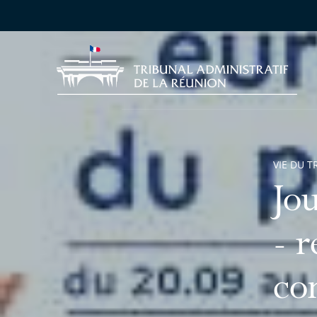
VIE DU T
Jo
- r
co