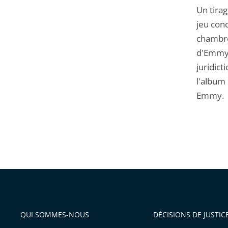
Un tirag
jeu con
chambre 
d'Emmy q
juridict
l'album 
Emmy.
QUI SOMMES-NOUS
DÉCISIONS DE JUSTIC