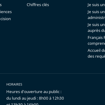
s
Chiffres clés
Je suis un
diences
Je suis u
administr
cision
Je suis u
auprès du
Français F
comprend
Accueil d
des requ
HORAIRES
Heures d'ouverture au public :
du lundi au jeudi : 8h00 à 12h30
et 13h30 à 16h00