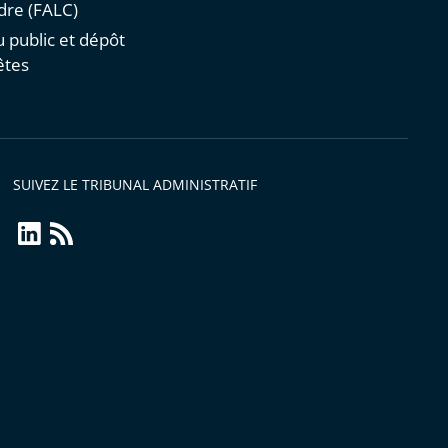
re (FALC)
u public et dépôt
êtes
SUIVEZ LE TRIBUNAL ADMINISTRATIF
linkedin
Flux
RSS