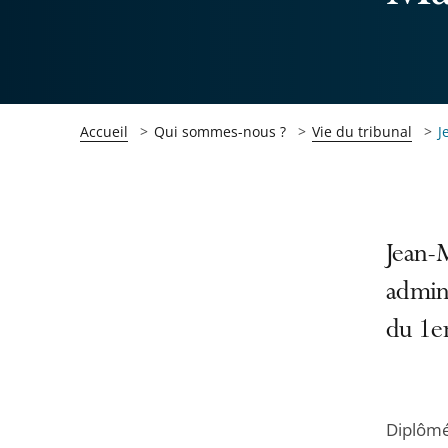
Accueil
Qui sommes-nous ?
Vie du tribunal
J
Passer
Passer
Jean-M
la
la
admin
navigation
navigation
du 1e
de
de
l'article
l'article
pour
pour
arriver
arriver
Diplôm
après
avant