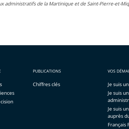
x administratifs de la Martinique et de Saint-Pierre-et-Mi
E
PUBLICATIONS
VOS DÉMA
s
Chiffres clés
Je suis un
diences
Je suis u
administr
cision
Je suis u
auprès du
Français F