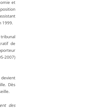
de
nomie et
l'article
sposition
pour
assistant
arriver
n 1999.
avant
tribunal
ratif de
pporteur
005-2007)
devient
lle. Dès
eille.
dent des