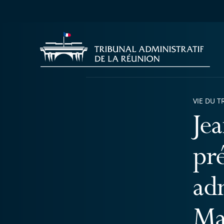
VIE DU T
Je
pr
ad
Ma