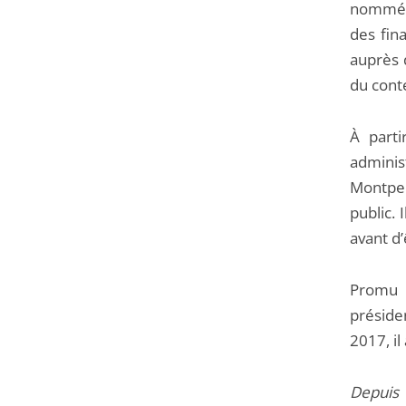
nommé a
des fina
auprès d
du conte
À parti
adminis
Montpe
public. 
avant d’
Promu 
préside
2017, il
Depuis