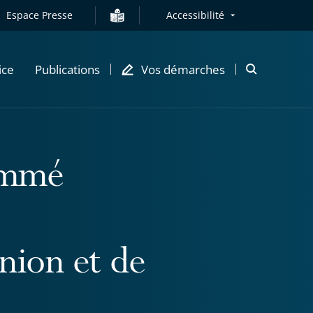
Espace Presse
Accessibilité
ice
Publications
Vos démarches
Ouvrir
la
modale
de
recherche
ommé
nion et de