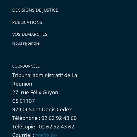
après
pour
DÉCISIONS DE JUSTICE
arriver
PUBLICATIONS
avant
VOS DÉMARCHES
Nous rejoindre
COORDONNÉES
Tribunal administratif de La
Réunion
27, rue Félix Guyon
CS 61107
97404 Saint-Denis Cedex
Téléphone : 02 62 92 43 60
Télécopie : 02 62 92 43 62
Courriel :
greffe.ta-