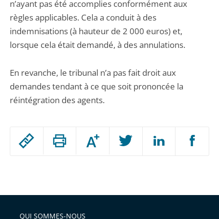
n’ayant pas été accomplies conformément aux
règles applicables. Cela a conduit à des
indemnisations (à hauteur de 2 000 euros) et,
lorsque cela était demandé, à des annulations.
En revanche, le tribunal n’a pas fait droit aux
demandes tendant à ce que soit prononcée la
réintégration des agents.
Passer
Augmenter
le
ou
réduire
partage
Passer
la
taille
de
le
de
la
l'article
partage
police
pour
de
arriver
QUI SOMMES-NOUS
l'article