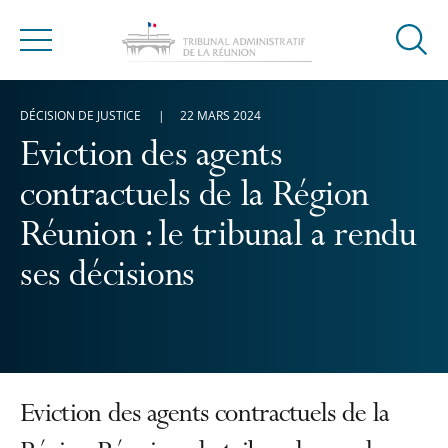
Ouvrir
Menu
la
modal
DÉCISION DE JUSTICE
22 MARS 2024
de
reche
Eviction des agents
contractuels de la Région
Réunion : le tribunal a rendu
ses décisions
Eviction des agents contractuels de la