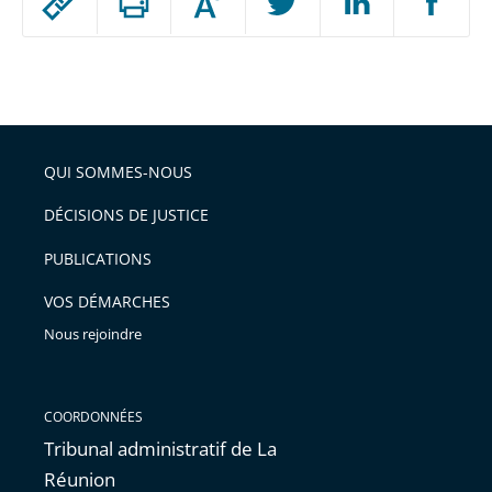
Augmenter
le
ou
réduire
partage
Passer
la
taille
de
le
de
la
l'article
partage
police
pour
de
arriver
QUI SOMMES-NOUS
l'article
après
pour
DÉCISIONS DE JUSTICE
arriver
PUBLICATIONS
avant
VOS DÉMARCHES
Nous rejoindre
COORDONNÉES
Tribunal administratif de La
Réunion