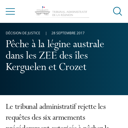
Ouvrir
Menu
la
modal
DÉCISION DE JUSTICE
28 SEPTEMBRE 2017
de
reche
Pêche à la légine australe
dans les ZEE des îles
Kerguelen et Crozet
Le tribunal administratif rejette les
requêtes des six armements