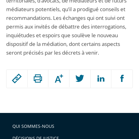
territoriales, d’avocats, de médiateurs et de futurs
médiateurs potentiels, qu’il a prodigué conseils et
recommandations. Les échanges qui ont suivi ont
permis aux invités de débattre des interrogations,
inquiétudes et espoirs que soulève le nouveau
dispositif de la médiation, dont certains aspects
seront précisés par les décrets à venir.
Passer
Augmenter
le
ou
réduire
partage
Passer
la
taille
de
le
de
la
l'article
partage
police
pour
de
arriver
QUI SOMMES-NOUS
l'article
après
pour
DÉCISIONS DE JUSTICE