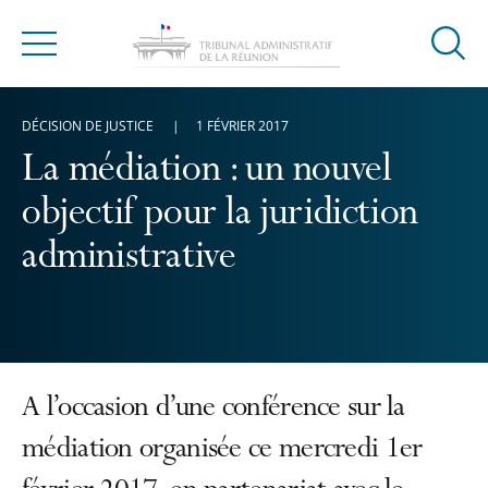
Ouvrir
Menu
la
modal
DÉCISION DE JUSTICE
1 FÉVRIER 2017
de
reche
La médiation : un nouvel
objectif pour la juridiction
administrative
A l’occasion d’une conférence sur la
médiation organisée ce mercredi 1er