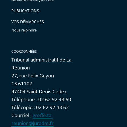
arriver
PUBLICATIONS
avant
VOS DÉMARCHES
Nous rejoindre
COORDONNÉES
Tribunal administratif de La
Réunion
27, rue Félix Guyon
CS 61107
97404 Saint-Denis Cedex
Téléphone : 02 62 92 43 60
Télécopie : 02 62 92 43 62
Courriel :
greffe.ta-
reunion@juradm.fr